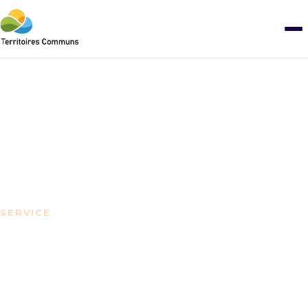
Planification stratégique
Politiques municipales
Soutien à la gestion
Politiques de gestion
Conférences
SERVICE
Animation
Soutien à la gestion
organisationnelle