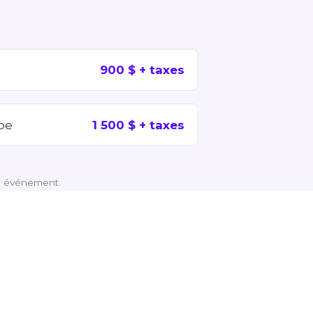
900 $ + taxes
upe
1 500 $ + taxes
re événement.