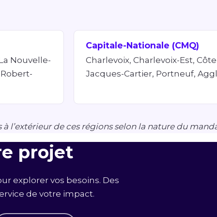
Capitale-Nationale (CMQ)
 La Nouvelle-
Charlevoix, Charlevoix-Est, Côt
 Robert-
Jacques-Cartier, Portneuf, Ag
à l’extérieur de ces régions selon la nature du manda
e projet
our explorer vos besoins. Des
service de votre impact.